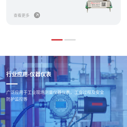
查看更多
行业应用-农业养殖
行业应用-智能制造
行业应用-燃气电力
行业应用-环境监测
仪器仪表en
行业应用-仪器仪表
对农业生产养殖过程中产生的二氧化碳、氨气等实时
工业制造、制造过程中的气体环境安全检测
燃气行业、电力行业气体环境安全检测，特殊气体检
大气质量监测，工业排放监测、环保检测等
广泛应用于工业现场测量仪器仪表，工业过程及安全
监测浓度，保障高效高产。
测
防护监控等