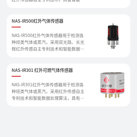
件算法，用于检测各种烃类气体或蒸
汽，稳定性好、精度高、响应快、抗中
毒、抗干扰能力强、使用寿命长。电路
NAS-IR500红外气体传感器
组件选用稳定性佳、耐温飘的元器件，
适应高温、低温、湿热等使用场景。防
NAS-IR500红外气体传感器用于检测各
护罩防水防尘保护设计，确保传感器在
种烃类气体或蒸汽，采用双光路、长光
高粉尘等恶劣环境长期使用。
程红外传感自主专利技术和智能数据处
理算法，稳定性好、精度高、响应快、
抗中毒、抗干扰能力强、使用寿命长。
具有智能控温抗凝露，防水防尘保护等
NAS-IR301 红外可燃气体传感器
功能，适于高温、高湿、高粉尘等恶劣
环境长期使用。
NAS-IR301红外气体传感器用于检测各
种烃类气体或蒸汽，采用红外传感自主
专利技术和智能数据处理算法，具有稳
定性好、精度高、响应快、抗中毒、抗
干扰能力强、使用寿命长，防水防尘保
护等功能，适用于高温、高湿、高粉尘
等恶劣环境长期使用。